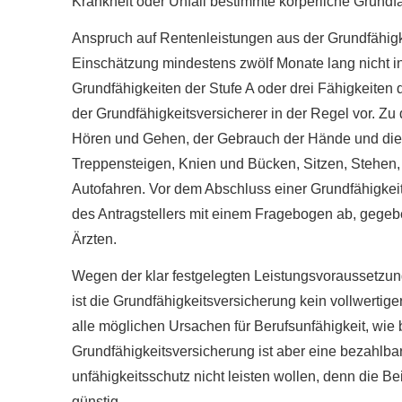
Krankheit oder Unfall bestimmte körperliche Grundfäh
Anspruch auf Rentenleistungen aus der Grundfähigk
Einschätzung mindestens zwölf Monate lang nicht in 
Grundfähigkeiten der Stufe A oder drei Fähigkeite
der Grundfähigkeitsversicherer in der Regel vor. Z
Hören und Gehen, der Gebrauch der Hände und die s
Treppensteigen, Knien und Bücken, Sitzen, Stehen
Autofahren. Vor dem Abschluss einer Grundfähigkei
des Antragstellers mit einem Fragebogen ab, gege
Ärzten.
Wegen der klar festgelegten Leistungsvoraussetzung
ist die Grundfähigkeitsversicherung kein vollwertiger
alle möglichen Ursachen für Berufs­unfähig­keit, wie
Grundfähigkeitsversicherung ist aber eine bezahlbare 
unfähig­keitsschutz nicht leisten wollen, denn die 
günstig.